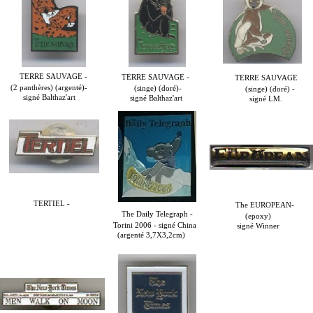
TERRE SAUVAGE -
TERRE SAUVAGE -
TERRE SAUVAGE
(2 panthères) (argenté)-
(singe) (doré)-
(singe) (doré) -
signé Balthaz'art
signé Balthaz'art
signé LM.
TERTIEL -
The EUROPEAN-
The Daily Telegraph -
(epoxy)
Torini 2006 - signé China
signé Winner
(argenté 3,7X3,2cm)