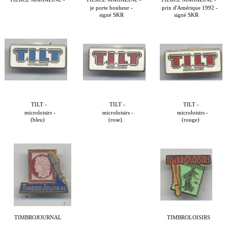
je porte bonheur -
prix d'Amérique 1992 -
signé SKR
signé SKR
TILT -
TILT -
TILT -
microloisirs -
microloisirs -
microloisirs -
(bleu)
(rose).
(rouge)
TIMBROJOURNAL
TIMBROLOISIRS